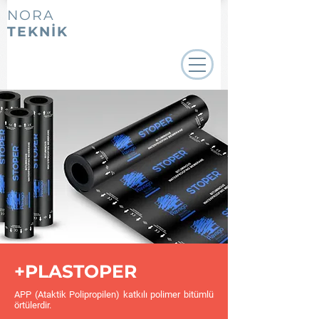
NORA
TEKNİK
+PLASTOPER
APP (Ataktik Polipropilen) katkılı polimer bitümlü
örtülerdir.