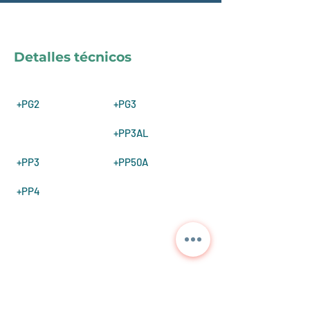
Detalles técnicos
+PG2
+PG3
+PP3AL
+PP3
+PP50A
+PP4
Contáctenos para