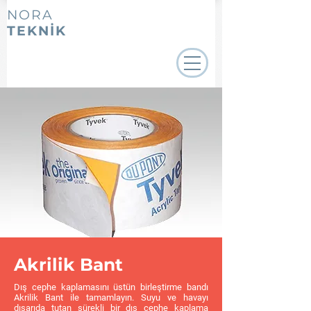
NORA
TEKNİK
Akrilik Bant
Dış cephe kaplamasını üstün birleştirme bandı
Akrilik Bant ile tamamlayın. Suyu ve havayı
dışarıda tutan sürekli bir dış cephe kaplama