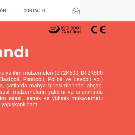
IÓN
CONTACTO
andı
me yalıtım malzemeleri (BT2K600, BT2K500
lastobit, Plastobit, Polibit ve Levobit vb.)
da, çatılarda mahya birleşimlerinde, ahşap,
 esaslı malzemelerin yalıtımı ve onarımında
bitüm esaslı, esnek ve yüksek mukavemetli
 yapışkanlı bant.