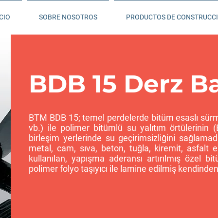
CIO
SOBRE NOSOTROS
PRODUCTOS DE CONSTRUCC
BDB 15 Derz B
BTM BDB 15; temel perdelerde bitüm esaslı sür
vb.) ile polimer bitümlü su yalıtım örtülerinin (E
birleşim yerlerinde su geçirimsizliğini sağlama
metal, cam, sıva, beton, tuğla, kiremit, asfalt
kullanılan, yapışma aderansı artırılmış özel 
polimer folyo taşıyıcı ile lamine edilmiş kendinden