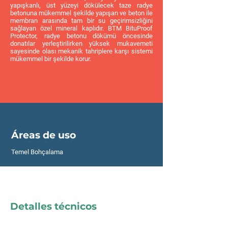
yapışkanlı, üst yüzeyi dökülecek taze radye
betonuna mükemmel şekilde yapışan ve beton ile
membran arasında tam bir su geçirimsizliğini
sağlayan özel mineral kaplıdır. BTM BituProof
Protector, radye betonu dökümü öncesinde
donatılar yerleştirilirken yüksek mukavemeti
sayesinde olası mekanik tahriplere karşı sistemi
mükemmel bir şekilde korur.
Áreas de uso
Temel Bohçalama
Detalles técnicos