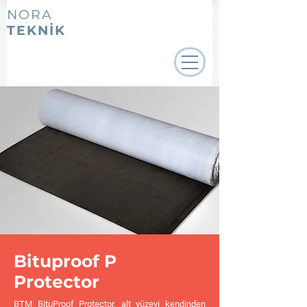
NORA
TEKNİK
Bituproof P
Protector
BTM BituProof Protector, alt yüzeyi kendinden