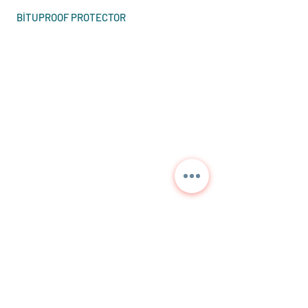
BİTUPROOF PROTECTOR
Contáctenos para
información detallada y
precios actuales.
NORA