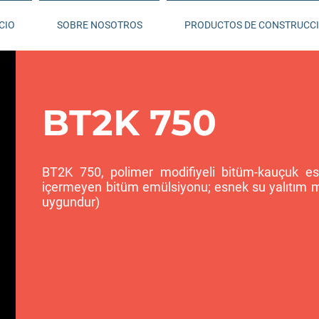
CIO
SOBRE NOSOTROS
PRODUCTOS DE CONSTRUCC
BT2K 750
BT2K 750, polimer modifiyeli bitüm-kauçuk esas
içermeyen bitüm emülsiyonu; esnek su yalıtım
uygundur)