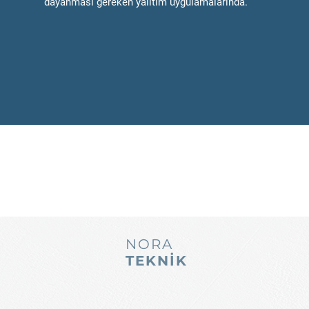
dayanması gereken yalıtım uygulamalarında.
NORA
TEKNİK