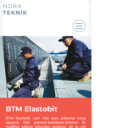
NORA
TEKNİK
BTM Elastobit
BTM Elastobit, cam tülü veya polyester keçe
taşıyıcılı, SBS (styrene-butadiene-styrene) ile
modifiye edilmiş bitümden üretilmiş, alt ve üst