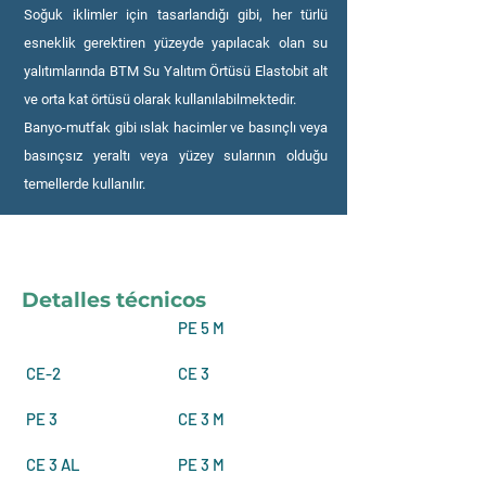
Soğuk iklimler için tasarlandığı gibi, her türlü
esneklik gerektiren yüzeyde yapılacak olan su
yalıtımlarında BTM Su Yalıtım Örtüsü Elastobit alt
ve orta kat örtüsü olarak kullanılabilmektedir.
Banyo-mutfak gibi ıslak hacimler ve basınçlı veya
basınçsız yeraltı veya yüzey sularının olduğu
temellerde kullanılır.
Detalles técnicos
PE 5 M
CE-2
CE 3
PE 3
CE 3 M
CE 3 AL
PE 3 M