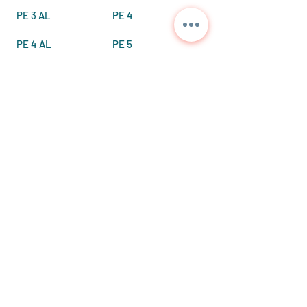
PE 3 AL
PE 4
PE 4 AL
PE 5
PE 4 M
Contáctenos para
información detallada y
precios actuales.
NORA
TEKNİK
+90 312 397 1789
info@esayalitim.com