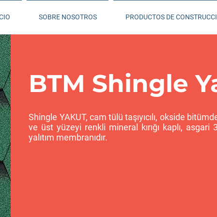
CIO
SOBRE NOSOTROS
PRODUCTOS DE CONSTRUCC
BTM Shingle Y
Shingle YAKUT, cam tülü taşıyıcılı, okside bitümde
ve üst yüzeyi renkli mineral kırığı kaplı, asgar
yalıtım membranıdır.