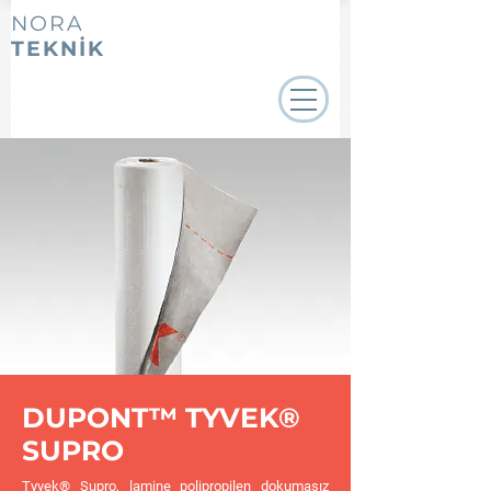
NORA
TEKNİK
DUPONT™ TYVEK®
SUPRO
Tyvek® Supro, lamine polipropilen dokumasız