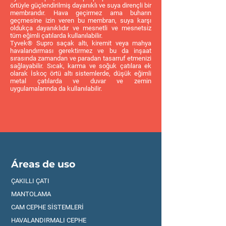
örtüyle güçlendirilmiş dayanıklı ve suya dirençli bir
membrandır. Hava geçirmez ama buharın
geçmesine izin veren bu membran, suya karşı
oldukça dayanıklıdır ve mesnetli ve mesnetsiz
tüm eğimli çatılarda kullanılabilir.
Tyvek® Supro saçak altı, kiremit veya mahya
havalandırması gerektirmez ve bu da inşaat
sırasında zamandan ve paradan tasarruf etmenizi
sağlayabilir. Sıcak, karma ve soğuk çatılara ek
olarak İskoç örtü altı sistemlerde, düşük eğimli
metal çatılarda ve duvar ve zemin
uygulamalarında da kullanılabilir.
Áreas de uso
ÇAKILLI ÇATI
MANTOLAMA
CAM CEPHE SİSTEMLERİ
HAVALANDIRMALI CEPHE