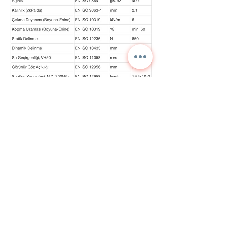
Contáctenos para
información detallada y
precios actuales.
NORA
TEKNİK