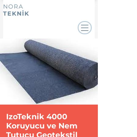
NORA
TEKNİK
IzoTeknik 4000
Koruyucu ve Nem
Tutucu Geotekstil