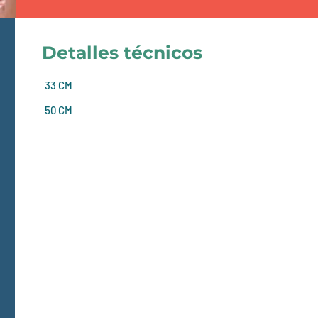
Detalles técnicos
33 CM
50 CM