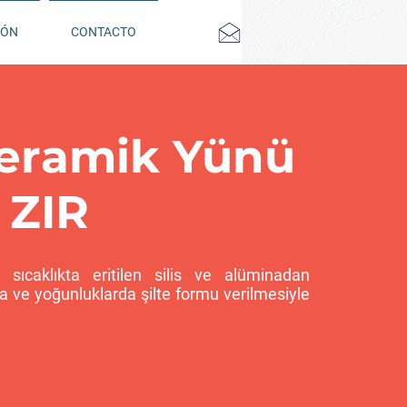
IÓN
CONTACTO
eramik Yünü
 ZIR
ıcaklıkta eritilen silis ve alüminadan
arda ve yoğunluklarda şilte formu verilmesiyle