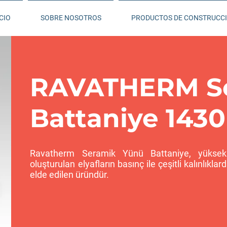
CIO
SOBRE NOSOTROS
PRODUCTOS DE CONSTRUCC
RAVATHERM S
Battaniye 1430
Ravatherm Seramik Yünü Battaniye, yüksek s
oluşturulan elyafların basınç ile çeşitli kalınlıkl
elde edilen üründür.