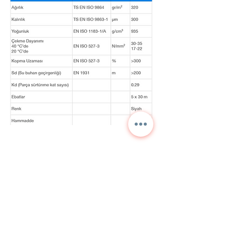
Contáctenos para
información detallada y
precios actuales.
NORA
TEKNİK