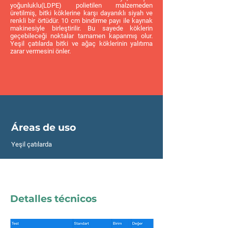
yoğunluklu(LDPE) polietilen malzemeden
üretilmiş, bitki köklerine karşı dayanıklı siyah ve
renkli bir örtüdür. 10 cm bindirme payı ile kaynak
makinesiyle birleştirilir. Bu sayede köklerin
geçebileceği noktalar tamamen kapanmış olur.
Yeşil çatılarda bitki ve ağaç köklerinin yalıtıma
zarar vermesini önler.
Áreas de uso
Yeşil çatılarda
Detalles técnicos