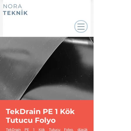
NORA
TEKNİK
TekDrain PE 1 Kök
Tutucu Folyo
TekDrain PE 1 Kök Tutucu Folyo, düşük