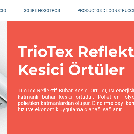
CIO
SOBRE NOSOTROS
PRODUCTOS DE CONSTRUCC
TrioTex Reflek
Kesici Örtüler
TrioTex Reflektif Buhar Kesici Örtüler, ısı enerji
katmanlı buhar kesici örtüdür. Polietilen foly
polietilen katmanlardan oluşur. Bindirme payı ken
hızlı ve ekonomik uygulama olanağı sağlanır.