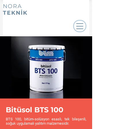
NORA
TEKNİK
Bitüsol BTS 100
BTS 100, bitüm-solüsyon esaslı, tek bileşenli,
soğuk uygulamalı yalıtım malzemesidir.