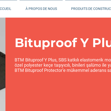
CCUEIL
À PROPOS DE NOUS
PRODUITS DE CONSTRUC
Bituproof Y Pl
BTM Bituproof Y Plus, SBS katkılı elastomerik mo
özel polyester keçe taşıyıcılı, binileri şalümo ile
BTM Bituproof Protector’e mükemmel aderans sağ