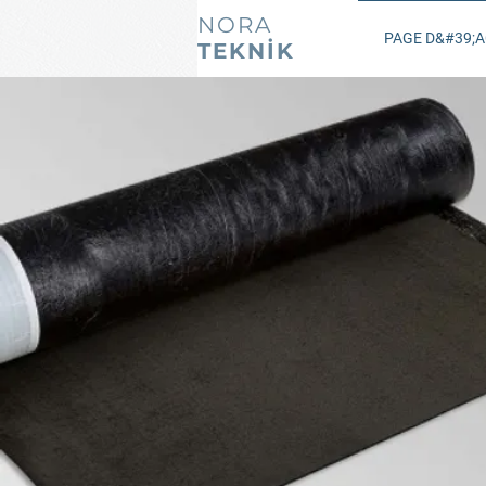
NORA
PAGE D&#39;A
TEKNİK