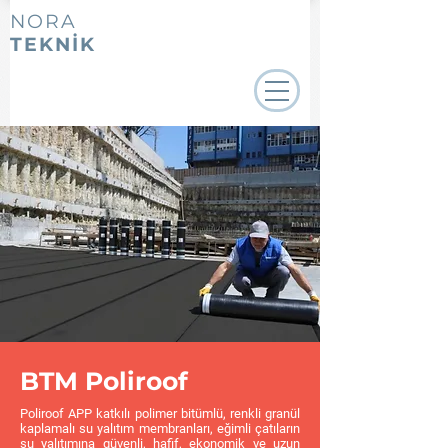
NORA
TEKNİK
BTM Poliroof
Poliroof APP katkılı polimer bitümlü, renkli granül
kaplamalı su yalıtım membranları, eğimli çatıların
su yalıtımına güvenli, hafif, ekonomik ve uzun