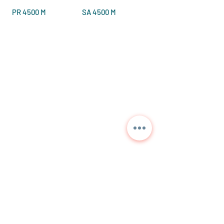
PR 4500 M
SA 4500 M
Contactez-nous pour des
informations détaillées et
les prix actuels.
NORA