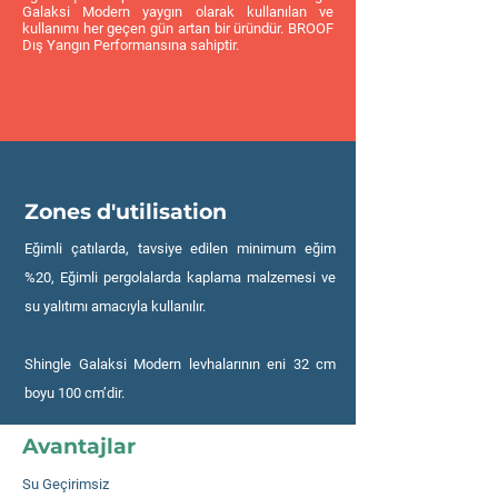
Galaksi Modern yaygın olarak kullanılan ve
kullanımı her geçen gün artan bir üründür. BROOF
Dış Yangın Performansına sahiptir.
Zones d'utilisation
Eğimli çatılarda, tavsiye edilen minimum eğim
%20, Eğimli pergolalarda kaplama malzemesi ve
su yalıtımı amacıyla kullanılır.
Shingle Galaksi Modern levhalarının eni 32 cm
boyu 100 cm’dir.
Avantajlar
Su Geçirimsiz