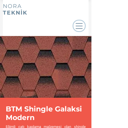
NORA
TEKNİK
BTM Shingle Galaksi
Modern
Eğimli çatı kaplama malzemesi olan shingle