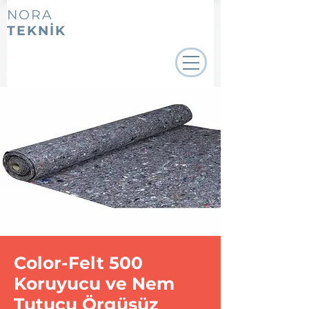
NORA
TEKNİK
Color-Felt 500
Koruyucu ve Nem
Tutucu Örgüsüz