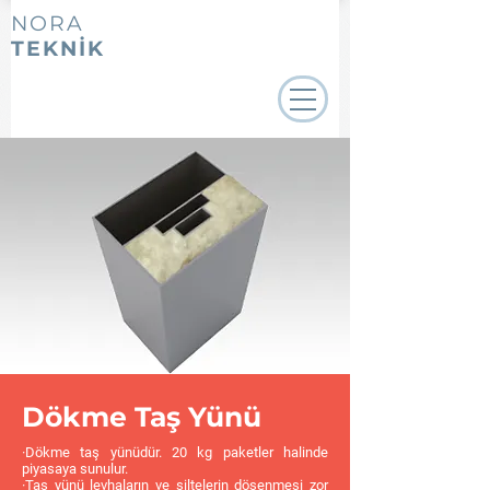
NORA
TEKNİK
Dökme Taş Yünü
·Dökme taş yünüdür. 20 kg paketler halinde
piyasaya sunulur.
·Taş yünü levhaların ve şiltelerin döşenmesi zor