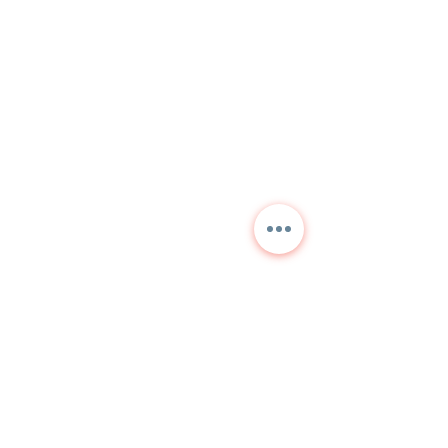
Contactez-nous pour des
informations détaillées et
les prix actuels.
NORA
TEKNİK