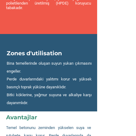
polietilenden üretilmiş (HPDE) koruyucu
tabakadır.
Zones d'utilisation
Bina temellerinde oluşan suyun yukarı çıkmasını
engeller.
Perde duvarlarındaki yalıtımı korur ve yüksek
basınçlı toprak yüküne dayanıklıdır.
Bitki köklerine, yağmur suyuna ve alkaliye karşı
dayanımlıdır.
Avantajlar
Temel betonunu zeminden yükselen suya ve
rutubete karşı korur. Perde duvarlarında da