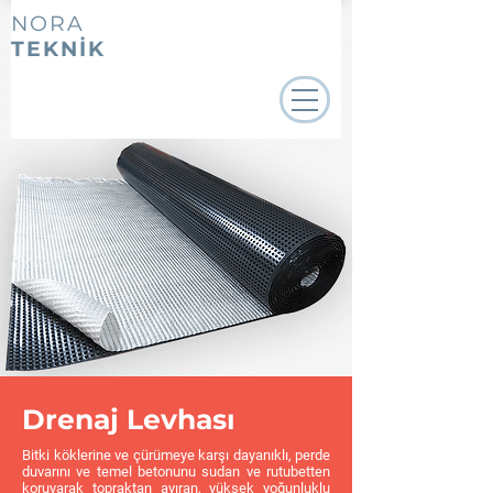
NORA
TEKNİK
Drenaj Levhası
Bitki köklerine ve çürümeye karşı dayanıklı, perde
duvarını ve temel betonunu sudan ve rutubetten
koruyarak topraktan ayıran, yüksek yoğunluklu