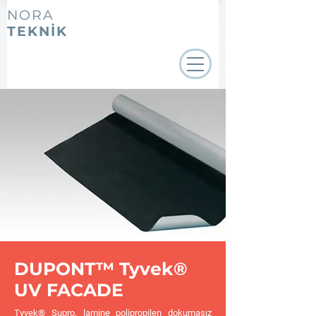
NORA
TEKNİK
DUPONT™ Tyvek®
UV FACADE
Tyvek® Supro, lamine polipropilen dokumasız