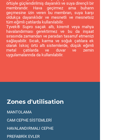
örtüyle güçlendirilmiş dayanıklı ve suya dirençli bir
membrandır. Hava geçirmez ama buharın
geçmesine izin veren bu membran, suya karşı
oldukça dayanıklıdır ve mesnetli ve mesnetsiz
tüm eğimli çatılarda kullanılabilir.
Tyvek® Supro saçak altı, kiremit veya mahya
havalandırması gerektirmez ve bu da inşaat
sırasında zamandan ve paradan tasarruf etmenizi
sağlayabilir. Sıcak, karma ve soğuk çatılara ek
olarak İskoç örtü altı sistemlerde, düşük eğimli
metal çatılarda ve duvar ve zemin
uygulamalarında da kullanılabilir.
Zones d'utilisation
MANTOLAMA
CAM CEPHE SİSTEMLERİ
HAVALANDIRMALI CEPHE
PREFABRİK EVLER