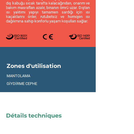
dış kabuğu sıcak tarafta kalacağından, onarım ve
bakım masrafları azalır, binanın ömrü uzar. Dıştan
ısı yalıtımı yapıyı tamamen sardığı için ısı
kaçaklarını önler, rutubetsiz ve homojen ısı
dağılımına sahip konforlu yaşam koşulları sağlar.
Zones d'utilisation
MANTOLAMA
GİYDİRME CEPHE
Détails techniques