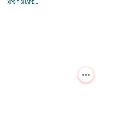
XPS T SHAPE L
Contactez-nous pour des
informations détaillées et
les prix actuels.
NORA
TEKNİK