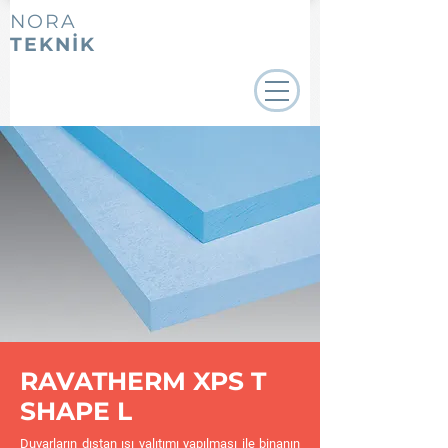
NORA
TEKNİK
RAVATHERM XPS T
SHAPE L
Duvarların dıştan ısı yalıtımı yapılması ile binanın