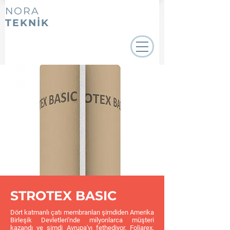
NORA
TEKNİK
STROTEX BASIC
Dört katmanlı çatı membranları şimdiden Amerika
Birleşik Devletleri'nde milyonlarca müşteri
kazandı ve şimdi Avrupa'yı fethediyor. Foliarex,