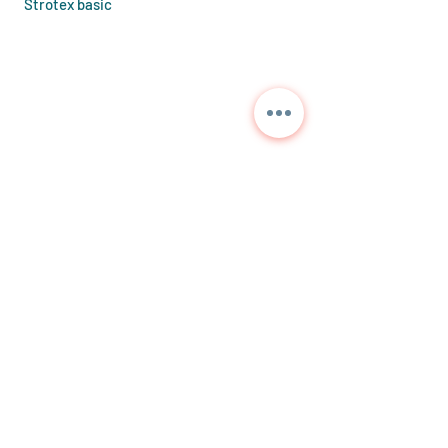
Strotex basic
Contactez-nous pour des
informations détaillées et
les prix actuels.
NORA
TEKNİK