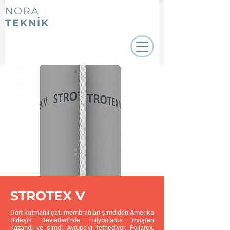
NORA
TEKNİK
STROTEX V
Dört katmanlı çatı membranları şimdiden Amerika
Birleşik Devletleri'nde milyonlarca müşteri
kazandı ve şimdi Avrupa'yı fethediyor. Foliarex,