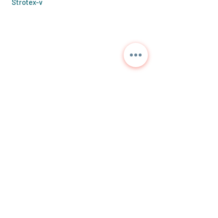
Strotex-v
Contactez-nous pour des
informations détaillées et
les prix actuels.
NORA
TEKNİK