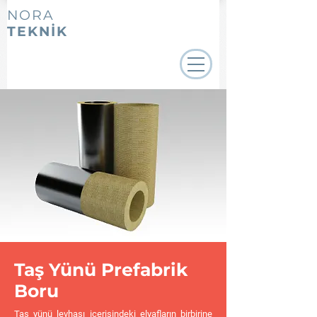
NORA
TEKNİK
Taş Yünü Prefabrik
Boru
Taş yünü levhası içerisindeki elyafların birbirine