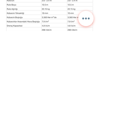
Contactez-nous pour des
informations détaillées et
les prix actuels.
NORA
TEKNİK
+90 312 397 1789