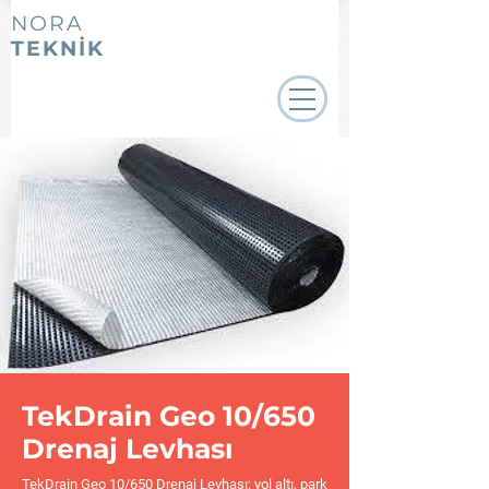
NORA
TEKNİK
TekDrain Geo 10/650
Drenaj Levhası
TekDrain Geo 10/650 Drenaj Levhası; yol altı, park