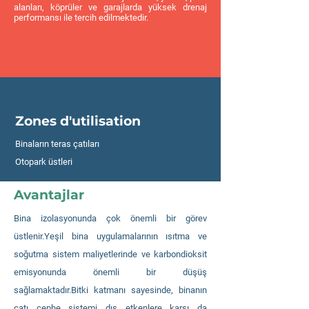
alanları, köprüler ve garajlarda yüksek drenaj
performansı ile tercih edilmektedir.
Zones d'utilisation
Binaların teras çatıları
Otopark üstleri
Avantajlar
Bina izolasyonunda çok önemli bir görev
üstlenir.Yeşil bina uygulamalarının ısıtma ve
soğutma sistem maliyetlerinde ve karbondioksit
emisyonunda önemli bir düşüş
sağlamaktadır.Bitki katmanı sayesinde, binanın
çatı cephe sistemi dış etkenlere karşı da