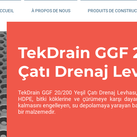
CCUEIL
À PROPOS DE NOUS
PRODUITS DE CONSTRUC
TekDrain GGF 2
Çatı Drenaj Le
TekDrain GGF 20/200 Yeşil Çatı Drenaj Levhası,
HDPE, bitki köklerine ve çürümeye karşı dayan
kalmasını engelleyen, su depolamaya yarayan b
bir malzemedir.