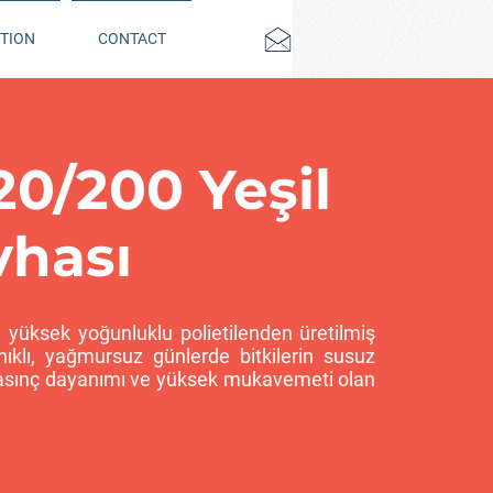
TION
CONTACT
0/200 Yeşil
vhası
 yüksek yoğunluklu polietilenden üretilmiş
ıklı, yağmursuz günlerde bitkilerin susuz
asınç dayanımı ve yüksek mukavemeti olan