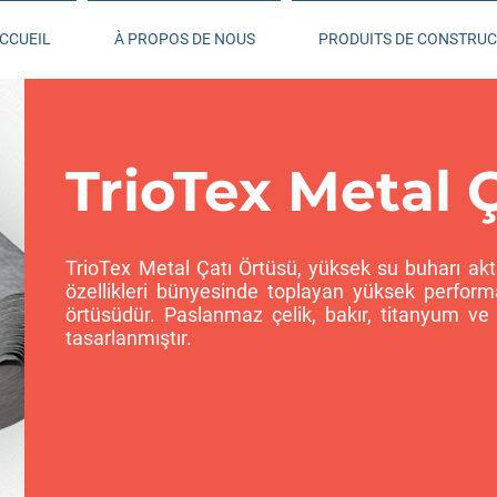
CCUEIL
À PROPOS DE NOUS
PRODUITS DE CONSTRUC
TrioTex Metal 
TrioTex Metal Çatı Örtüsü, yüksek su buharı akt
özellikleri bünyesinde toplayan yüksek performa
örtüsüdür. Paslanmaz çelik, bakır, titanyum ve 
tasarlanmıştır.