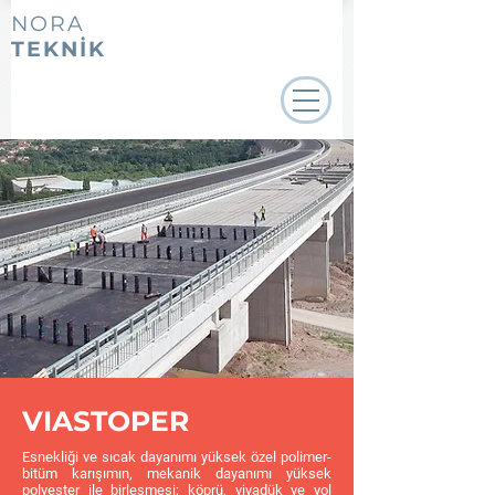
NORA
TEKNİK
VIASTOPER
Esnekliği ve sıcak dayanımı yüksek özel polimer-
bitüm karışımın, mekanik dayanımı yüksek
polyester ile birleşmesi; köprü, viyadük ve yol