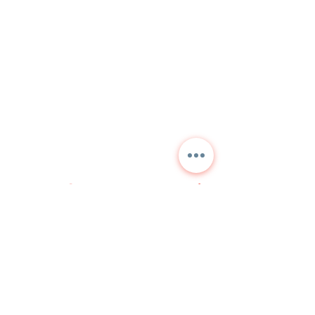
Contactez-nous pour des
informations détaillées et
les prix actuels.
NORA
TEKNİK