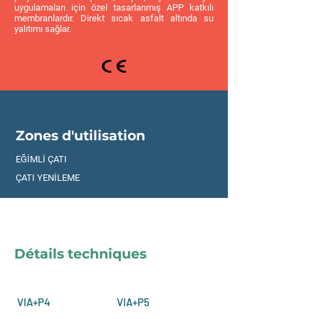
uygulamaları için özel tasarlanmış APP katkılı
membranlardır. Direkt sıcak asfalt altında su
yalıtımı sağlar.
Zones d'utilisation
EĞİMLİ ÇATI
ÇATI YENİLEME
Détails techniques
VIA+P4
VIA+P5