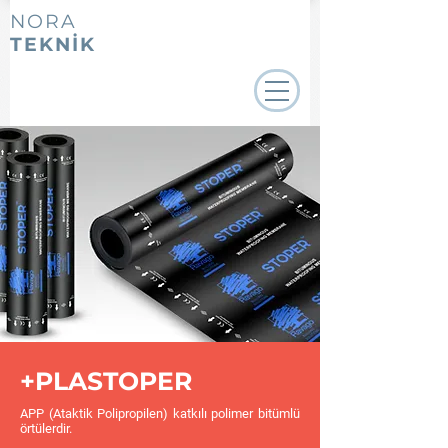
NORA
TEKNİK
+PLASTOPER
APP (Ataktik Polipropilen) katkılı polimer bitümlü
örtülerdir.