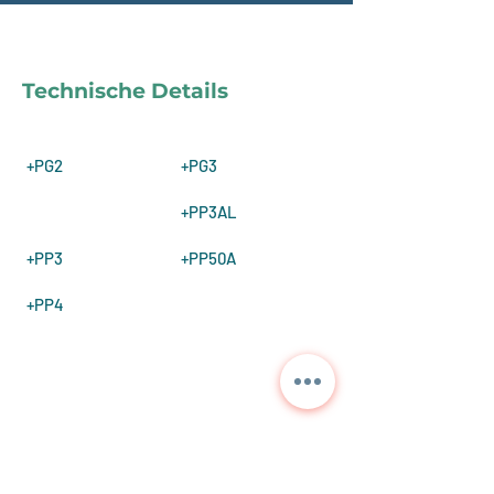
Technische Details
+PG2
+PG3
+PP3AL
+PP3
+PP50A
+PP4
Kontaktieren Sie uns für