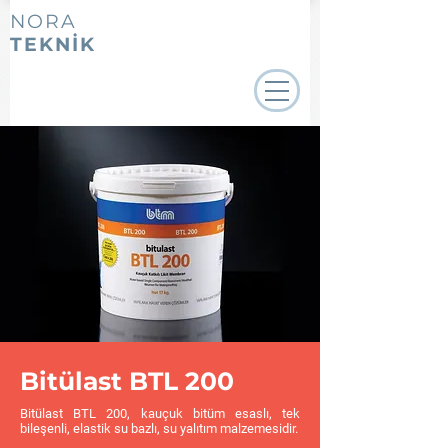
NORA
TEKNİK
Bitülast BTL 200
Bitülast BTL 200, kauçuk bitüm esaslı, tek
bileşenli, elastik su bazlı, su yalıtım malzemesidir.