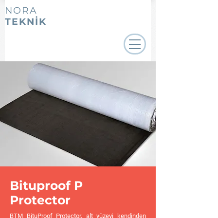
NORA
TEKNİK
Bituproof P
Protector
BTM BituProof Protector, alt yüzeyi kendinden