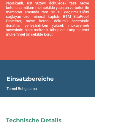
yapışkanlı, üst yüzeyi dökülecek taze radye
betonuna mükemmel şekilde yapışan ve beton ile
membran arasında tam bir su geçirimsizliğini
sağlayan özel mineral kaplıdır. BTM BituProof
Protector, radye betonu dökümü öncesinde
donatılar yerleştirilirken yüksek mukavemeti
sayesinde olası mekanik tahriplere karşı sistemi
mükemmel bir şekilde korur.
Einsatzbereiche
Temel Bohçalama
Technische Details