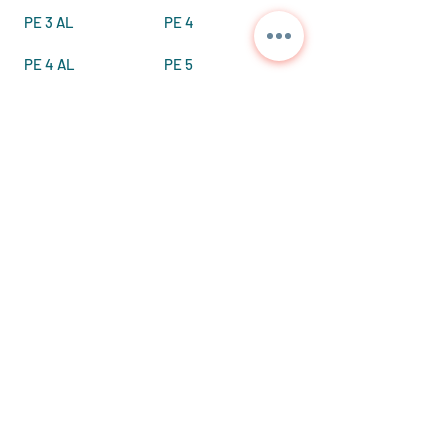
PE 3 AL
PE 4
PE 4 AL
PE 5
PE 4 M
Kontaktieren Sie uns für
detaillierte Informationen
und aktuelle Preise.
NORA
TEKNİK
+90 312 397 1789
info@esayalitim.com