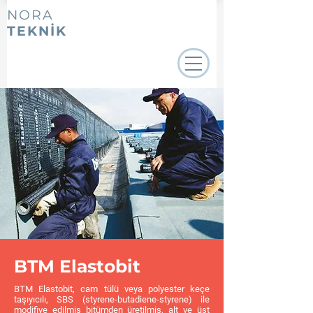
NORA
TEKNİK
BTM Elastobit
BTM Elastobit, cam tülü veya polyester keçe
taşıyıcılı, SBS (styrene-butadiene-styrene) ile
modifiye edilmiş bitümden üretilmiş, alt ve üst