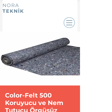
NORA
TEKNİK
Color-Felt 500
Koruyucu ve Nem
Tutucu Örgüsüz