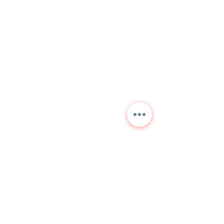
Kontaktieren Sie uns für
detaillierte Informationen
und aktuelle Preise.
NORA
TEKNİK