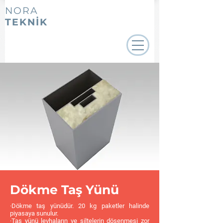
NORA
TEKNİK
Dökme Taş Yünü
·Dökme taş yünüdür. 20 kg paketler halinde
piyasaya sunulur.
·Taş yünü levhaların ve şiltelerin döşenmesi zor