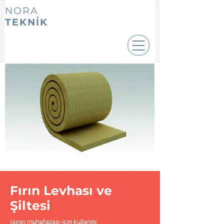
NORA
TEKNİK
Fırın Levhası ve
Şiltesi
Isının muhafazası için kullanılır.