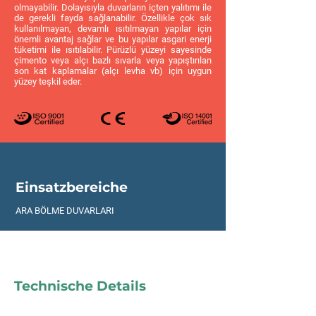
olmayabilir. Dolayısıyla duvarların içten yalıtımı ile
de gerekli fayda sağlanabilir. Özellikle çok sık
kullanılmayan, devamlı ısıtılmayan yapılar için
önemli avantaj sağlar ve bu yapılar asgari enerji
tüketimi ile ısıtılabilir. Pürüzlü yüzeyi sayesinde
çimento veya alçı bazlı sıvarla veya yapıştırılan
son kat kaplamalar (alçı levha vb) için uygun
yüzey teşkil eder.
Einsatzbereiche
ARA BÖLME DUVARLARI
Technische Details