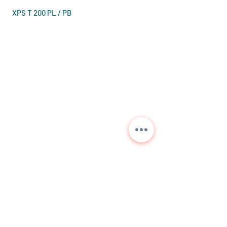
XPS T 200 PL / PB
Kontaktieren Sie uns für
detaillierte Informationen
und aktuelle Preise.
NORA