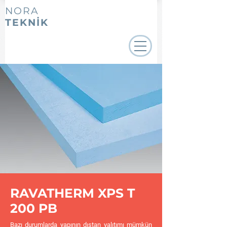
NORA
TEKNİK
RAVATHERM XPS T
200 PB
Bazı durumlarda yapının dıştan yalıtımı mümkün