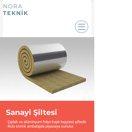
NORA
TEKNİK
Sanayi Şiltesi
· Çıplak ve alüminyum folyo kaplı taşyünü şiltedir.
· Rulo shrink ambalajda piyasaya sunulur.