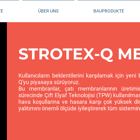
TE
ÜBER UNS
BAUPRODUKTE
STROTEX-Q M
Kullanıcıların beklentilerini karşılamak için y
Q'yu piyasaya sürüyoruz.
Bu membranlar, çatı membranlarının üretimin
sürecinde Çift Elyaf Teknolojisi (TPW) kullanıl
hava koşullarına ve hasara karşı çok yüksek di
yalıtımını önemli ölçüde iyileştirerek tüm sistemin ıs