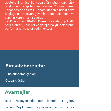
geotekstil örtüsü ile kabarcığın etrafındaki atık
boşluğunun engellenmesini önler. Yüksek drenaj
kapasitesine sahiptir. Kabarcıklar arasındaki hava
boşluğu akan suyun güvenle drene edilmesini ve
yapının korunmasını sağlar.
TekDrain Geo 10/400 Drenaj Levhaları; yol altı,
park alanları, köprüler ve garajlarda yüksek drenaj
performansı ile tercih edilmektedir.
Einsatzbereiche
Binaların teras çatıları
Otopark üstleri
Avantajlar
Bina izolasyonunda çok önemli bir görev
üstlenir.Yeşil bina uygulamalarının ısıtma ve