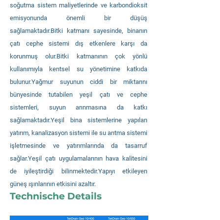
soğutma sistem maliyetlerinde ve karbondioksit
emisyonunda önemli bir düşüş
sağlamaktadır.Bitki katmanı sayesinde, binanın
çatı cephe sistemi dış etkenlere karşı da
korunmuş olur.Bitki katmanının çok yönlü
kullanımıyla kentsel su yönetimine katkıda
bulunur.Yağmur suyunun ciddi bir miktarını
bünyesinde tutabilen yeşil çatı ve cephe
sistemleri, suyun arınmasına da katkı
sağlamaktadır.Yeşil bina sistemlerine yapılan
yatırım, kanalizasyon sistemi ile su arıtma sistemi
işletmesinde ve yatırımlarında da tasarruf
sağlar.Yeşil çatı uygulamalarının hava kalitesini
de iyileştirdiği bilinmektedir.Yapıyı etkileyen
güneş ışınlarının etkisini azaltır.
Technische Details