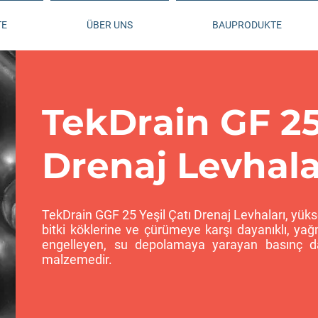
TE
ÜBER UNS
BAUPRODUKTE
TekDrain GF 25
Drenaj Levhala
TekDrain GGF 25 Yeşil Çatı Drenaj Levhaları, yük
bitki köklerine ve çürümeye karşı dayanıklı, ya
engelleyen, su depolamaya yarayan basınç d
malzemedir.