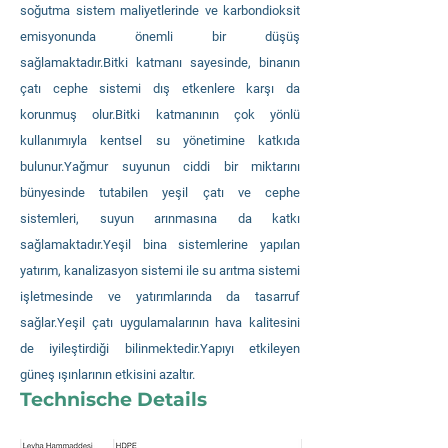
soğutma sistem maliyetlerinde ve karbondioksit
emisyonunda önemli bir düşüş
sağlamaktadır.Bitki katmanı sayesinde, binanın
çatı cephe sistemi dış etkenlere karşı da
korunmuş olur.Bitki katmanının çok yönlü
kullanımıyla kentsel su yönetimine katkıda
bulunur.Yağmur suyunun ciddi bir miktarını
bünyesinde tutabilen yeşil çatı ve cephe
sistemleri, suyun arınmasına da katkı
sağlamaktadır.Yeşil bina sistemlerine yapılan
yatırım, kanalizasyon sistemi ile su arıtma sistemi
işletmesinde ve yatırımlarında da tasarruf
sağlar.Yeşil çatı uygulamalarının hava kalitesini
de iyileştirdiği bilinmektedir.Yapıyı etkileyen
güneş ışınlarının etkisini azaltır.
Technische Details