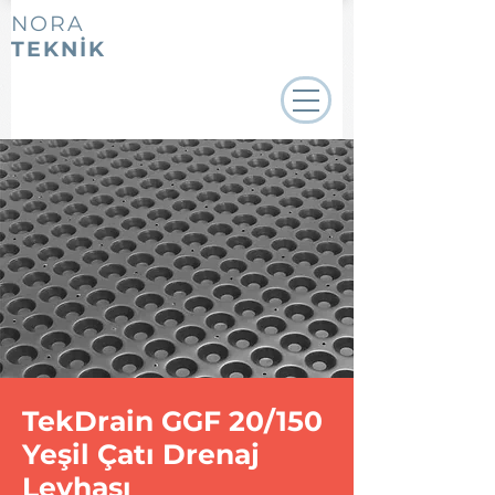
NORA
TEKNİK
TekDrain GGF 20/150
Yeşil Çatı Drenaj
Levhası