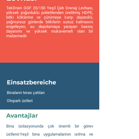
TekDrain GGF 20/150 Yeşil Çatı Drenaj Levhası,
yüksek yoğunluklu polietilenden üretilmiş HDPE,
bitki köklerine ve çürümeye karşı dayanıklı,
yağmursuz günlerde bitkilerin susuz kalmasını
engelleyen, su depolamaya yarayan basınç
dayanımı ve yüksek mukavemeti olan bir
malzemedir.
Einsatzbereiche
Binaların teras çatıları
Otopark üstleri
Avantajlar
Bina izolasyonunda çok önemli bir görev
üstlenir.Yeşil bina uygulamalarının ısıtma ve