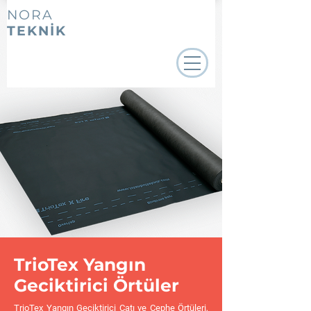
NORA
TEKNİK
TrioTex Yangın
Geciktirici Örtüler
TrioTex Yangın Geciktirici Çatı ve Cephe Örtüleri,