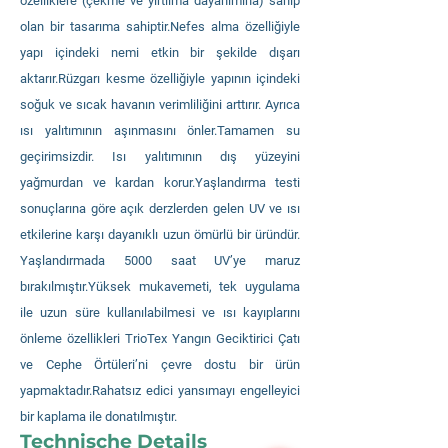
özelliklere (çekme ve yırtılma dayanımına) sahip
olan bir tasarıma sahiptir.Nefes alma özelliğiyle
yapı içindeki nemi etkin bir şekilde dışarı
aktarır.Rüzgarı kesme özelliğiyle yapının içindeki
soğuk ve sıcak havanın verimliliğini arttırır. Ayrıca
ısı yalıtımının aşınmasını önler.Tamamen su
geçirimsizdir. Isı yalıtımının dış yüzeyini
yağmurdan ve kardan korur.Yaşlandırma testi
sonuçlarına göre açık derzlerden gelen UV ve ısı
etkilerine karşı dayanıklı uzun ömürlü bir üründür.
Yaşlandırmada 5000 saat UV’ye maruz
bırakılmıştır.Yüksek mukavemeti, tek uygulama
ile uzun süre kullanılabilmesi ve ısı kayıplarını
önleme özellikleri TrioTex Yangın Geciktirici Çatı
ve Cephe Örtüleri’ni çevre dostu bir ürün
yapmaktadır.Rahatsız edici yansımayı engelleyici
bir kaplama ile donatılmıştır.
Technische Details