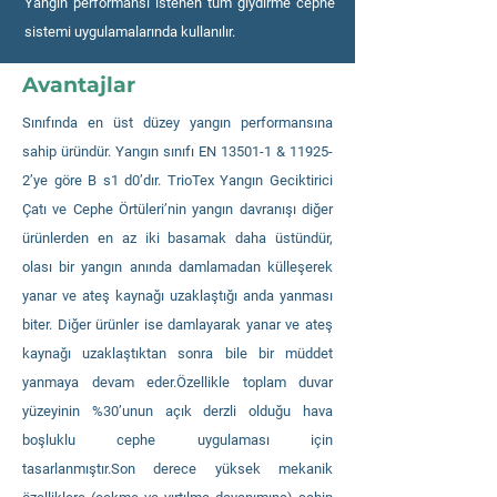
Yangın performansı istenen tüm giydirme cephe
sistemi uygulamalarında kullanılır.
Avantajlar
Sınıfında en üst düzey yangın performansına
sahip üründür. Yangın sınıfı EN 13501-1 & 11925-
2’ye göre B s1 d0’dır. TrioTex Yangın Geciktirici
Çatı ve Cephe Örtüleri’nin yangın davranışı diğer
ürünlerden en az iki basamak daha üstündür,
olası bir yangın anında damlamadan külleşerek
yanar ve ateş kaynağı uzaklaştığı anda yanması
biter. Diğer ürünler ise damlayarak yanar ve ateş
kaynağı uzaklaştıktan sonra bile bir müddet
yanmaya devam eder.Özellikle toplam duvar
yüzeyinin %30’unun açık derzli olduğu hava
boşluklu cephe uygulaması için
tasarlanmıştır.Son derece yüksek mekanik