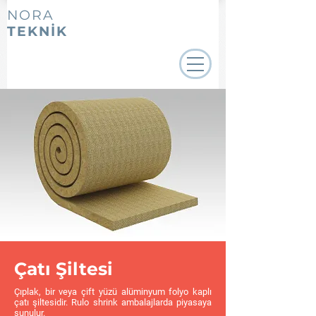
NORA
TEKNİK
Çatı Şiltesi
Çıplak, bir veya çift yüzü alüminyum folyo kaplı
çatı şiltesidir. Rulo shrink ambalajlarda piyasaya
sunulur.