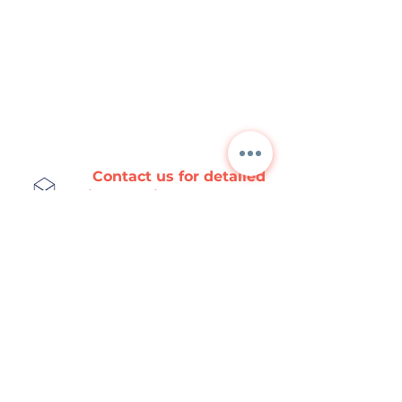
Contact us for detailed
information and current
prices.
NORA
TEKNİK
+90 312 397 1789
info@esayalitim.com