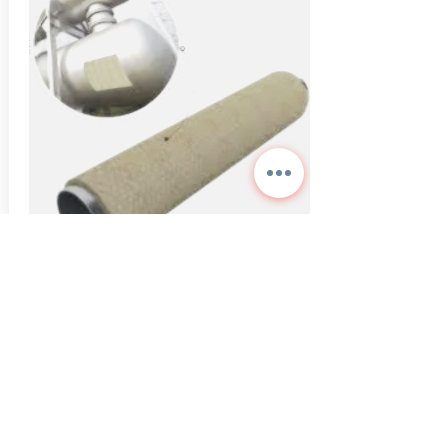
Rabitz Telli Şiltesi
Ravatherm Taş yünü taş yünü üzerine galvanizli
rabitz teli dikilmiş şiltedir. Rulo ambalajlarda
piyasaya sunulur.
Daha Fazla