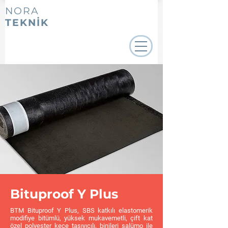
NORA
TEKNİK
Bituproof Y Plus
BTM Bituproof Y Plus, SBS katkılı elastomerik
modifiye bitümlü, yüksek mukavemetli, çift kat
özel polyester keçe taşıyıcılı, binileri şalümo ile