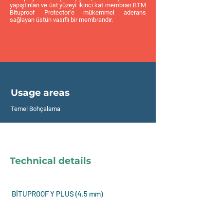
yapıştırılan ve üst yüzeyi ikinci kat membran BTM
Bituproof Protector’e mükemmel aderans
sağlayan üstün vasıflı bir membrandır.
Usage areas
Temel Bohçalama
Technical details
BİTUPROOF Y PLUS (4.5 mm)