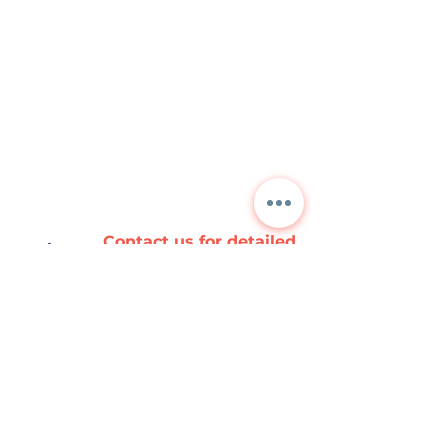
Contact us for detailed
information and current
prices.
NORA
TEKNİK