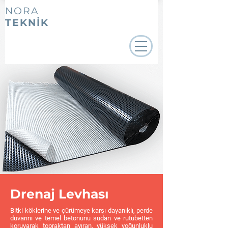
NORA
TEKNİK
Drenaj Levhası
Bitki köklerine ve çürümeye karşı dayanıklı, perde
duvarını ve temel betonunu sudan ve rutubetten
koruyarak topraktan ayıran, yüksek yoğunluklu