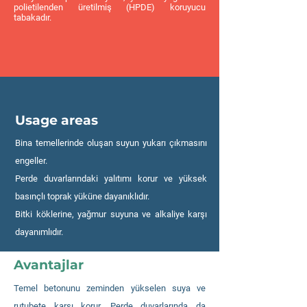
polietilenden üretilmiş (HPDE) koruyucu
tabakadır.
Usage areas
Bina temellerinde oluşan suyun yukarı çıkmasını
engeller.
Perde duvarlarındaki yalıtımı korur ve yüksek
basınçlı toprak yüküne dayanıklıdır.
Bitki köklerine, yağmur suyuna ve alkaliye karşı
dayanımlıdır.
Avantajlar
Temel betonunu zeminden yükselen suya ve
rutubete karşı korur. Perde duvarlarında da