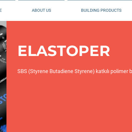
E
ABOUT US
BUILDING PRODUCTS
ELASTOPER
SBS (Styrene Butadiene Styrene) katkılı polimer bi