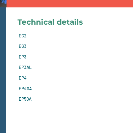
Technical details
EG2
EG3
EP3
EP3AL
EP4
EP40A
EP50A