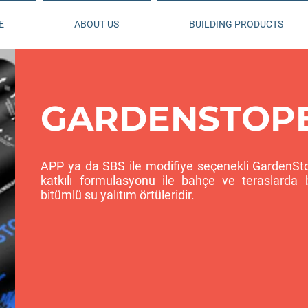
E
ABOUT US
BUILDING PRODUCTS
GARDENSTOP
APP ya da SBS ile modifiye seçenekli GardenStope
katkılı formulasyonu ile bahçe ve teraslarda 
bitümlü su yalıtım örtüleridir.