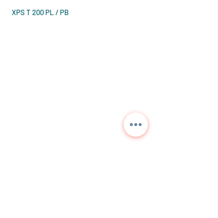
XPS T 200 PL / PB
Contact us for detailed
information and current
prices.
NORA