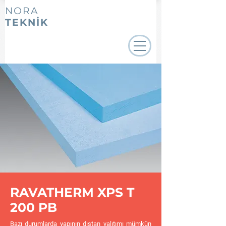
NORA
TEKNİK
RAVATHERM XPS T
200 PB
Bazı durumlarda yapının dıştan yalıtımı mümkün