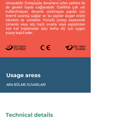
olmayabilir. Dolayısıyla duvarların içten yalıtımı ile
de gerekli fayda sağlanabilir. Özellikle çok sık
kullanılmayan, devamlı ısıtılmayan yapılar için
önemli avantaj sağlar ve bu yapılar asgari enerji
tüketimi ile ısıtılabilir. Pürüzlü yüzeyi sayesinde
çimento veya alçı bazlı sıvarla veya yapıştırılan
son kat kaplamalar (alçı levha vb) için uygun
yüzey teşkil eder.
Usage areas
ARA BÖLME DUVARLARI
Technical details